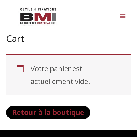
Aller
au
Mai
contenu
Cart
Me
Votre panier est
actuellement vide.
Retour à la boutique